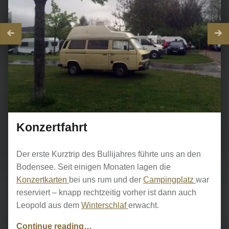
Konzertfahrt
Der erste Kurztrip des Bullijahres führte uns an den
Bodensee. Seit einigen Monaten lagen die
Konzertkarten
bei uns rum und der
Campingplatz
war
reserviert – knapp rechtzeitig vorher ist dann auch
Leopold aus dem
Winterschlaf
erwacht.
“Konzertfahrt”
Continue reading
…