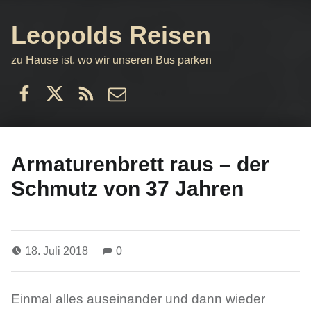
Leopolds Reisen
zu Hause ist, wo wir unseren Bus parken
Facebook
Twitter
RSS
email
Armaturenbrett raus – der
Schmutz von 37 Jahren
18. Juli 2018
0
Einmal alles auseinander und dann wieder