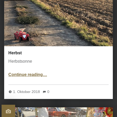
Herbst
Herbstsonne
“Herbst”
Continue reading
…
1. Oktober 2018
0