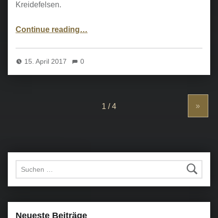
Kreidefelsen.
“Ostseereise III – Møns Klint und Mückenangriff”
Continue reading
…
15. April 2017
0
»
Suchen nach:
Neueste Beiträge