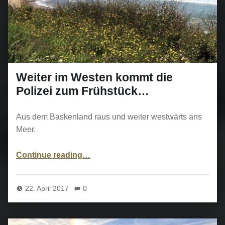
Weiter im Westen kommt die
Polizei zum Frühstück…
Aus dem Baskenland raus und weiter westwärts ans
Meer.
“Weiter im Westen kommt die Polizei zum Frühstück…”
Continue reading
…
22. April 2017
0