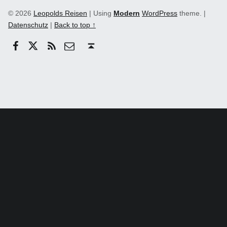
© 2026
Leopolds Reisen
|
Using
Modern
WordPress
theme.
|
Datenschutz
|
Back to top ↑
Facebook
Twitter
RSS
email
Back to top ↑