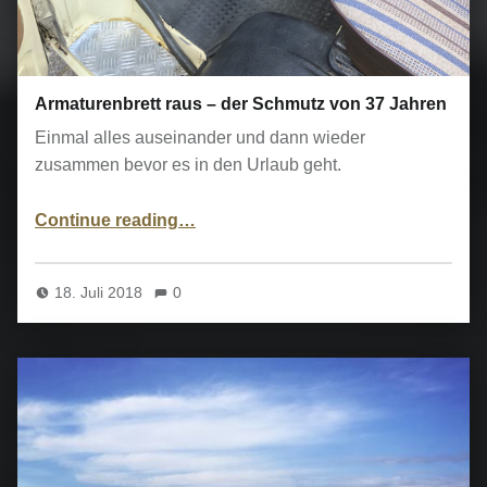
Armaturenbrett raus – der Schmutz von 37 Jahren
Einmal alles auseinander und dann wieder
zusammen bevor es in den Urlaub geht.
“Armaturenbrett raus – der Schmutz von 37 Jahren”
Continue reading
…
18. Juli 2018
0