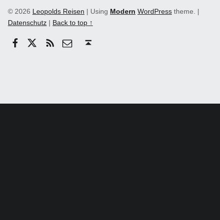
© 2026
Leopolds Reisen
|
Using
Modern
WordPress
theme.
|
Datenschutz
|
Back to top ↑
Facebook
Twitter
RSS
email
Back to top ↑