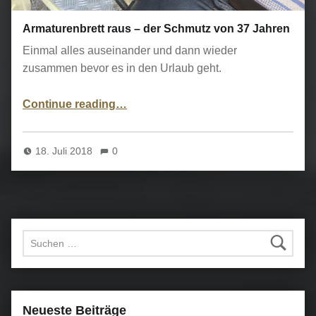
Armaturenbrett raus – der Schmutz von 37 Jahren
Einmal alles auseinander und dann wieder
zusammen bevor es in den Urlaub geht.
“Armaturenbrett raus – der Schmutz von 37 Jahren”
Continue reading
…
18. Juli 2018
0
Suchen nach:
Neueste Beiträge