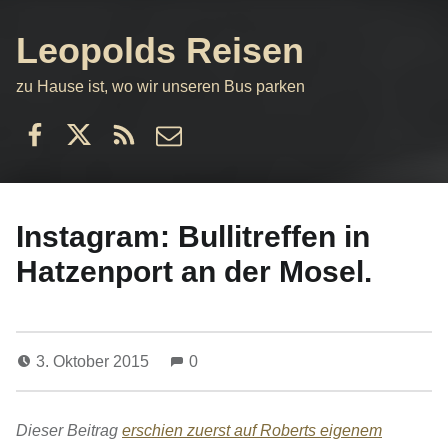
Leopolds Reisen
zu Hause ist, wo wir unseren Bus parken
Facebook
Twitter
RSS
email
Instagram: Bullitreffen in
Hatzenport an der Mosel.
3. Oktober 2015
0
Dieser Beitrag
erschien zuerst auf Roberts eigenem